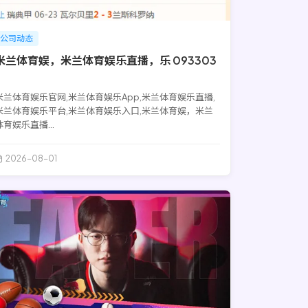
公司动态
米兰体育娱，米兰体育娱乐直播，乐 093303
米兰体育娱乐官网,米兰体育娱乐App,米兰体育娱乐直播,
米兰体育娱乐平台,米兰体育娱乐入口,米兰体育娱，米兰
体育娱乐直播...
2026-08-01