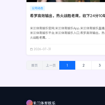
公司动态
希罗高效输出，热火战胜老鹰，砍下24分10
米兰体育娱乐官网,米兰体育娱乐App,米兰体育娱乐直播
米兰体育娱乐平台,米兰体育娱乐入口,希罗高效输出，热
火战胜老鹰，...
2026-07-31
首页
上一页
1
2
3
米兰体育娱乐