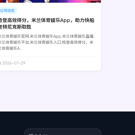
公司动态
哈登高效得分，米兰体育娱乐App，助力快船
逆转尼克斯取胜
米兰体育娱乐官网,米兰体育娱乐App,米兰体育娱乐直播,
米兰体育娱乐平台,米兰体育娱乐入口,哈登高效得分，米
兰体育娱乐A...
2026-07-29