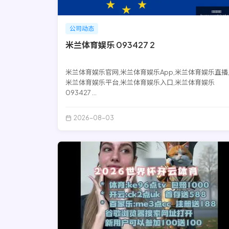
公司动态
米兰体育娱乐 093427 2
米兰体育娱乐官网,米兰体育娱乐App,米兰体育娱乐直播
米兰体育娱乐平台,米兰体育娱乐入口,米兰体育娱乐
093427 ...
2026-08-03