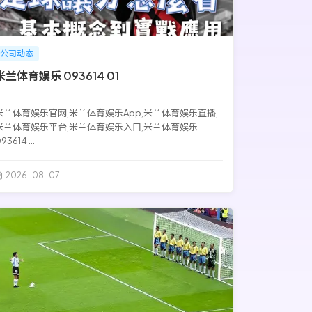
公司动态
米兰体育娱乐 093614 01
米兰体育娱乐官网,米兰体育娱乐App,米兰体育娱乐直播,
米兰体育娱乐平台,米兰体育娱乐入口,米兰体育娱乐
93614 ...
2026-08-07