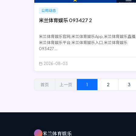
公司动态
米兰体育娱乐 093427 2
米兰体育娱乐官网,米兰体育娱乐App,米兰体育娱乐直播
米兰体育娱乐平台,米兰体育娱乐入口,米兰体育娱乐
093427 ...
2026-08-03
首页
上一页
1
2
3
米兰体育娱乐