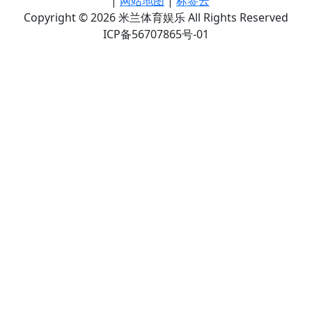
|
网站地图
|
标签云
Copyright © 2026 米兰体育娱乐 All Rights Reserved
ICP备56707865号-01