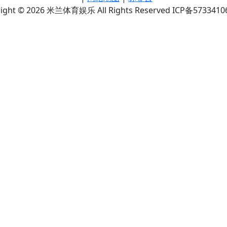
right © 2026 米兰体育娱乐 All Rights Reserved ICP备5733410