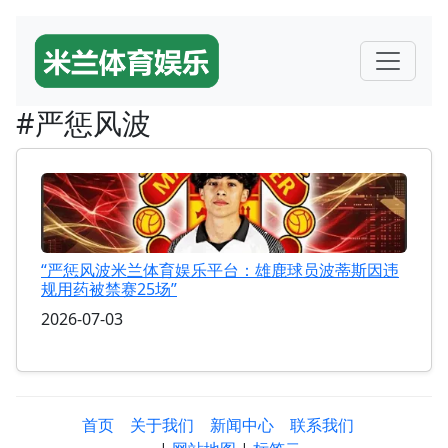
#严惩风波
“严惩风波米兰体育娱乐平台：雄鹿球员波蒂斯因违
规用药被禁赛25场”
2026-07-03
首页
关于我们
新闻中心
联系我们