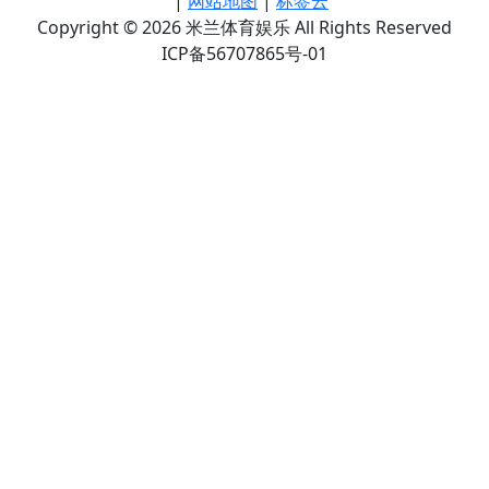
|
网站地图
|
标签云
Copyright © 2026 米兰体育娱乐 All Rights Reserved
ICP备56707865号-01