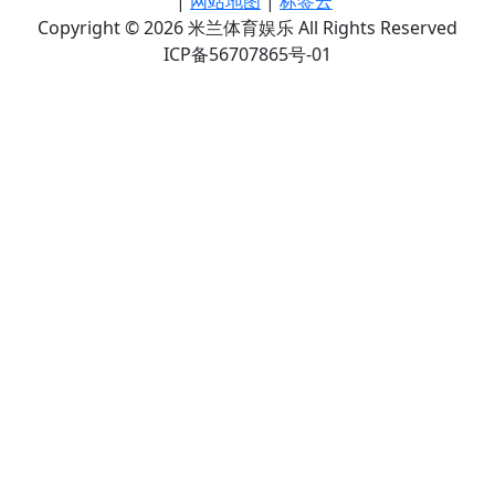
|
网站地图
|
标签云
Copyright © 2026 米兰体育娱乐 All Rights Reserved
ICP备56707865号-01