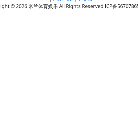
right © 2026 米兰体育娱乐 All Rights Reserved ICP备5670786