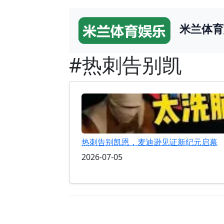
米兰体育
#热刺告别凯
热刺告别凯恩，麦迪逊见证新纪元启幕
2026-07-05