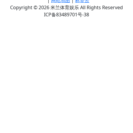
|
网站地图
|
标签云
Copyright © 2026 米兰体育娱乐 All Rights Reserved
ICP备83489701号-38