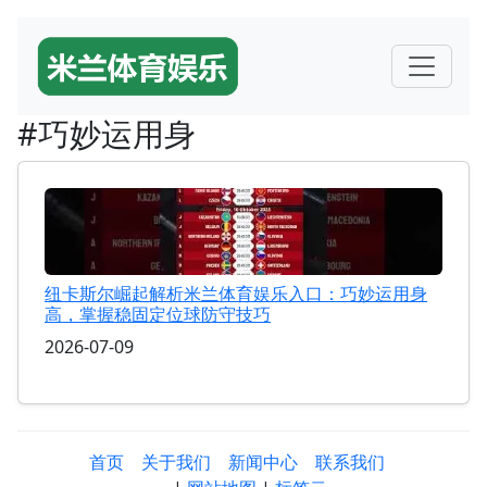
#巧妙运用身
纽卡斯尔崛起解析米兰体育娱乐入口：巧妙运用身
高，掌握稳固定位球防守技巧
2026-07-09
首页
关于我们
新闻中心
联系我们