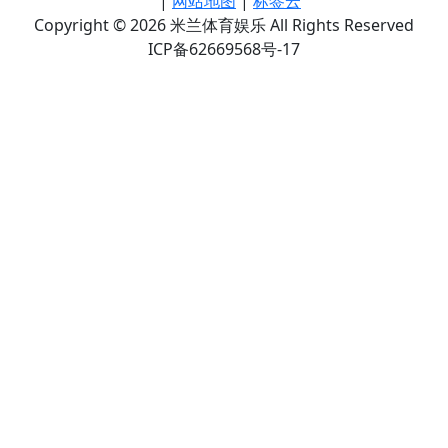
|
网站地图
|
标签云
Copyright © 2026 米兰体育娱乐 All Rights Reserved
ICP备62669568号-17