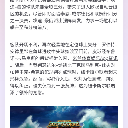
迪-豪的球队未能全取三分，错失了进入欧冠自动晋级
区的机会。尽管即将面临泰恩-威尔德比和联赛杯四分
之一决赛，埃迪-豪仍派出强阵首发，力求一场胜利以
攀升至积分榜前八。
客队开场不利，再次轻易地在定位球上失分：罗伯特-
安德里希在角球进攻中头球摆渡至门前，皮球经布鲁
诺-吉马良斯的后背折射入网，
米兰体育娱乐App资讯
。随后，当裁判瑟达尔-戈祖比于克因马利克-佳夫对
帕特里克-希克的犯规判罚点球时，纽卡斯尔联看起来
形势危急。然而，VAR介入后，改判为任意球，判罚
得以纠正。佳夫仅领到一张黄牌，这为纽卡斯尔联增
添了额外的宽慰。