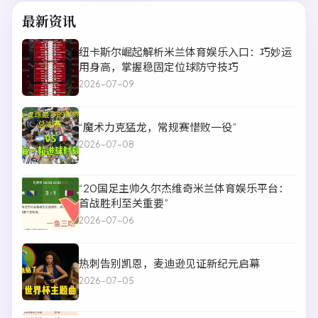
最新资讯
纽卡斯尔崛起解析米兰体育娱乐入口：巧妙运
用身高，掌握稳固定位球防守技巧
2026-07-09
“魔术力克猛龙，常规赛惜败一役”
2026-07-08
“20国足主帅久尔杰维奇米兰体育娱乐平台：
首战胜利至关重要”
2026-07-06
热刺告别凯恩，麦迪逊见证新纪元启幕
2026-07-05