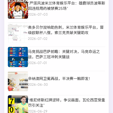
“严惩风波米兰体育娱乐平台：雄鹿球员波蒂斯
因违规用药被禁赛25场”
2026-07-03
奥多贝尔双响助热刺，米兰体育娱乐平台，晋
级欧联杯八强，索兰克贡献关键助攻
2026-07-02
马竞挑战巴萨前瞻：关键对决，马竞命运之
战，巴萨三冠冲刺关键战
2026-07-01
辛纳澳网卫冕再战，半决赛一触即发！
2026-06-30
“维尼修斯红牌逆转，争议画面，瓦伦西亚受重
罚引关注”
2026-06-29